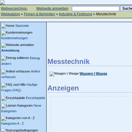
Webverzeichnis-
Webseite anmelden
Webkatalog
»
Firmen & Behörden
»
Industrie & Fertigung
» Messtechnik
Startseite
Kundenmeinungen
Anmeldung
Eintrag
Messtechnik
ändern
Artikel
Waagen | Waage
verfassen
Häufige
Anzeigen
Fragen (FAQ)
Enzyklopädie
Neue
Kategorien
Kategorien A - Z