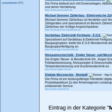
Lesezeichen (FF)
Die Firma befasst sich mit Dosieranlagen, Abfül
und deren Herstellung.
http://www.wuerschum.de
Michael Gemmer Zählerbau - Elektronische Zäh
Michael Gemmer Zählerbau ist Hersteller und Ve
Zählgeräten und spezialisierst im Bereich Zähle
Zählerbau der richtige Ansprechpartner.
http://www.gemmer-zaehlerbau.de
Gerätebau, Elektronik Fertigung - E.G.E.
Spezialisiert auf Gerätebau & Elektronik Fertigun
Baugaugruppen, bietet die E.G.E Messtechnik di
Baugruppenfertigung an.
http://www.ege-messtechnik.de
Niveaumesstechnik - Engler Steuer- und Mess
Die Engler Steuer- & Messtechnik Inh. Jürgen Eng
Füllstandsmessung, Niveauregler & Niveuschalt
Temperaturmessung und Druckmesstechnik an.
http://www.engler-msr.de
Digitale Messgeräte - Montwill
Die Firma ist ein leistungsfähiger Hersteller dig
Produktspektrum.Zu den firmeneigenen Leistungs
umfassende Service.
http://www.montwill.de
Eintrag in der Kategorie "
M