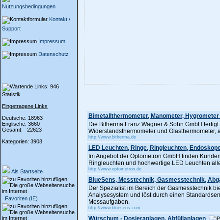
Nutzungsbedingungen
Kontakt /
Support
Impressum
Datenschutz
Statistik
Eingetragene Links
Bimetallthermometer, Manometer, Hygrometer 
Deutsche: 18963
Englische: 3660
Die Bitherma Franz Wagner & Sohn GmbH fertigt 
Gesamt: 22623
Widerstandsthermometer und Glasthermometer,
http://www.bitherma.de
Kategorien: 3908
LED Leuchten, Ringe, Ringleuchten, Endoskop
Im Angebot der Optometron GmbH finden Kunden u
Ringleuchten und hochwertige LED Leuchten aller
http://www.optometron.de
Als Startseite
BlueSens, Messtechnik, Gasmesstechnik, Abg
Der Spezialist im Bereich der Gasmesstechnik b
Analysesystem und löst durch einen Standardsens
Favoriten (IE)
Messaufgaben.
http://www.bluesens.com
Würschum - Dosieranlagen, Abfüllanlagen