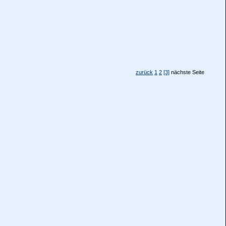
zurück
1
2
[3]
nächste Seite