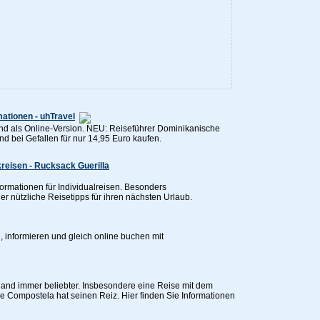
mationen - uhTravel
 und als Online-Version. NEU: Reiseführer Dominikanische
d bei Gefallen für nur 14,95 Euro kaufen.
reisen - Rucksack Guerilla
formationen für Individualreisen. Besonders
 nützliche Reisetipps für ihren nächsten Urlaub.
n, informieren und gleich online buchen mit
and immer beliebter. Insbesondere eine Reise mit dem
 Compostela hat seinen Reiz. Hier finden Sie Informationen