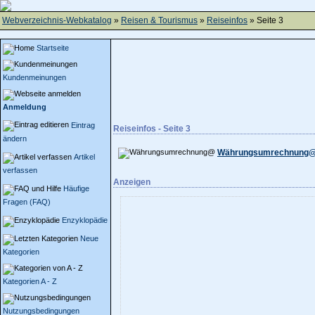
Webverzeichnis-Webkatalog
»
Reisen & Tourismus
»
Reiseinfos
» Seite 3
Startseite
Kundenmeinungen
Anmeldung
Eintrag
Reiseinfos - Seite 3
ändern
Währungsumrechnung
Artikel
verfassen
Anzeigen
Häufige
Fragen (FAQ)
Enzyklopädie
Neue
Kategorien
Kategorien A - Z
Nutzungsbedingungen