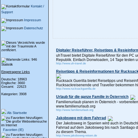
Kontakt /
Support
Impressum
Datenschutz
Digitaler Reiseführer, Reisetipps & Resieinfor
uhTravel bietet Digitale Reiseführer für den PC
Republik. Einfach Donwloaden, 14 Tage testen un
http://www.uh-travel.de
Statistik
Reisetipps & Reiseinformationen für Rucksack
Eingetragene Links
Deutsche: 18963
Rucksack Guerilla bietet Reisetipps und Reisein
Englische: 3660
Rucksackreisenende und Traveller bekommen hier
Gesamt: 22623
http://www.rucksackguerilla.de
Kategorien: 3908
Urlaub für die ganze Familie in Österreich
Familienurlaub planen in Österreich - vorbereite
www.familienurlaub.org
http://www.familienurlaub.org
Als Startseite
Jakobsweg mit dem Fahrrad
Der Jakobsweg in Spanien wird auch in Deutschl
Fahrrad auf dem Jakobsweg bis nach Santiago de
Favoriten (IE)
zu diesem Thema.
http://www.jakobsweg-reisen.de