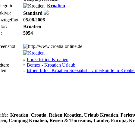
tegorie:
Kroatien
nktyp:
Standard
nzugefügt:
05.08.2006
tor:
Kroatien
:
5954
reenshot:
»
Porec Istrien Kroatien
itere
»
Bemex - Kroatien Urlaub
ten:
»
Istrien Info - Kroatien Spezialist - Unterkünfte in Kroatie
iffe:
Kroatien, Croatia, Reisen Kroatien, Urlaub Kroatien, Feri
ien, Camping Kroatien, Reisen & Tourismus, Länder, Europa, Kr