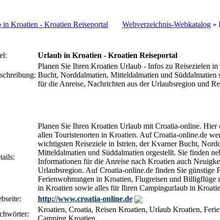
Webverzeichnis-Webkatalog
» 
el:
Urlaub in Kroatien - Kroatien Reiseportal
Planen Sie Ihren Kroatien Urlaub - Infos zu Reisezielen in 
schreibung:
Bucht, Norddalmatien, Mitteldalmatien und Süddalmatien 
für die Anreise, Nachrichten aus der Urlaubsregion und Re
Planen Sie Ihren Kroatien Urlaub mit Croatia-online. Hier 
allen Touristenorten in Kroatien. Auf Croatia-online.de we
wichtigsten Reiseziele in Istrien, der Kvarner Bucht, Nord
Mitteldalmatien und Süddalmatien orgestellt. Sie finden ne
ails:
Informationen für die Anreise nach Kroatien auch Neuigkei
Urlaubsregion. Auf Croatia-online.de finden Sie günstige 
Ferienwohnungen in Kroatien, Flugreisen und Billigflüge 
in Kroatien sowie alles für Ihren Campingurlaub in Kroatie
bseite:
http://www.croatia-online.de
Kroatien, Croatia, Reisen Kroatien, Urlaub Kroatien, Fer
chwörter:
Camping Kroatien.