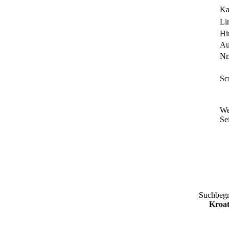
Ka
Li
Hi
Au
Nr.
Sc
We
Sei
Suchbegr
Kroat