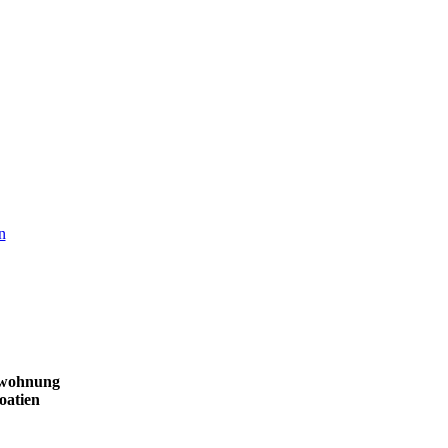
n
enwohnung
oatien