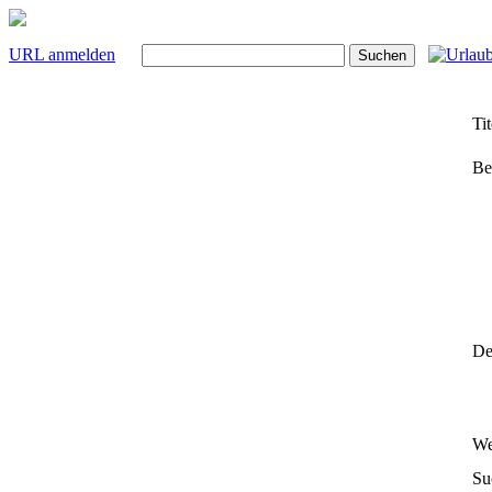
URL anmelden
Tit
Be
Det
We
Su