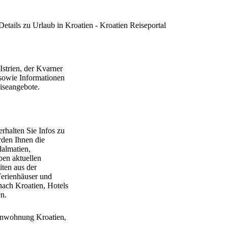
Details zu
Urlaub in Kroatien - Kroatien Reiseportal
Istrien, der Kvarner
sowie Informationen
iseangebote.
erhalten Sie Infos zu
rden Ihnen die
dalmatien,
ben aktuellen
ten aus der
Ferienhäuser und
nach Kroatien, Hotels
n.
ienwohnung Kroatien,