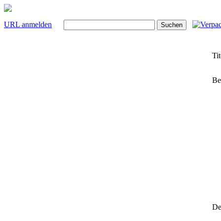
URL anmelden
Tit
Be
Det