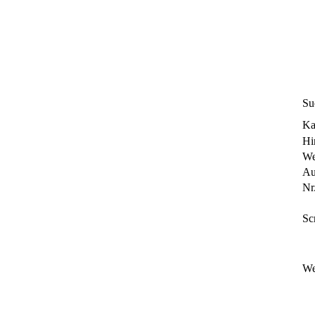
Su
Ka
Hi
We
Au
Nr.
Sc
We