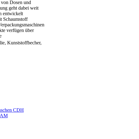
e von Dosen und
ung geht dabei weit
 entwickelt
it Schaumstoff
n Verpackungsmaschinen
te verfügen über
e
ie, Kunststoffbecher,
etaschen CDH
TEAM