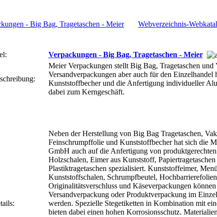
Webverzeichnis-Webkata
el:
Verpackungen - Big Bag, Tragetaschen - Meier
Meier Verpackungen stellt Big Bag, Tragetaschen und
Versandverpackungen aber auch für den Einzelhandel h
schreibung:
Kunststoffbecher und die Anfertigung individueller A
dabei zum Kerngeschäft.
Neben der Herstellung von Big Bag Tragetaschen, Va
Feinschrumpffolie und Kunststoffbecher hat sich die 
GmbH auch auf die Anfertigung von produktgerechten
Holzschalen, Eimer aus Kunststoff, Papiertragetaschen
Plastiktragetaschen spezialisiert. Kunststoffeimer, Men
Kunststoffschalen, Schrumpfbeutel, Hochbarrierefolien
Originalitätsverschluss und Käseverpackungen können 
Versandverpackung oder Produktverpackung im Einzelh
ails:
werden. Spezielle Stegetiketten in Kombination mit ei
bieten dabei einen hohen Korrosionsschutz. Materialien