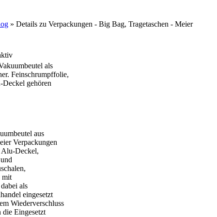
log
» Details zu
Verpackungen - Big Bag, Tragetaschen - Meier
 Vakuumbeutel als
er. Feinschrumpffolie,
lu-Deckel gehören
kuumbeutel aus
Meier Verpackungen
 Alu-Deckel,
 und
üschalen,
 mit
dabei als
andel eingesetzt
nem Wiederverschluss
 die Eingesetzt