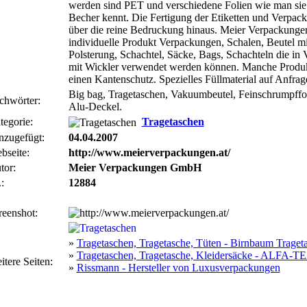
werden sind PET und verschiedene Folien wie man si
Becher kennt. Die Fertigung der Etiketten und Verpack
über die reine Bedruckung hinaus. Meier Verpackungen
individuelle Produkt Verpackungen, Schalen, Beutel m
Polsterung, Schachtel, Säcke, Bags, Schachteln die i
mit Wickler verwendet werden können. Manche Produk
einen Kantenschutz. Spezielles Füllmaterial auf Anfrag
Big bag, Tragetaschen, Vakuumbeutel, Feinschrumpffol
chwörter:
Alu-Deckel.
tegorie:
Tragetaschen
nzugefügt:
04.04.2007
bseite:
http://www.meierverpackungen.at/
tor:
Meier Verpackungen GmbH
:
12884
reenshot:
»
Tragetaschen, Tragetasche, Tüten - Birnbaum Trag
»
Tragetaschen, Tragetasche, Kleidersäcke - ALFA-
itere Seiten:
»
Rissmann - Hersteller von Luxusverpackungen