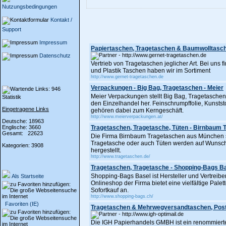
Nutzungsbedingungen
Kontakt /
Support
Impressum
Papiertaschen, Tragetaschen & Baumwolltasc
Datenschutz
Vertrieb von Tragetaschen jeglicher Art. Bei uns
und Plastik Taschen haben wir im Sortiment
http://www.gernet-tragetaschen.de
Verpackungen - Big Bag, Tragetaschen - Meier
Meier Verpackungen stellt Big Bag, Tragetasche
Statistik
den Einzelhandel her. Feinschrumpffolie, Kunststo
Eingetragene Links
gehören dabei zum Kerngeschäft.
http://www.meierverpackungen.at/
Deutsche: 18963
Englische: 3660
Tragetaschen, Tragetasche, Tüten - Birnbaum
Gesamt: 22623
Die Firma Birnbaum Tragetaschen aus München ste
Tragetasche oder auch Tüten werden auf Wunsch
Kategorien: 3908
hergestellt.
http://www.tragetaschen.de/
Tragetaschen, Tragetasche - Shopping-Bags B
Shopping-Bags Basel ist Hersteller und Vertreib
Als Startseite
Onlineshop der Firma bietet eine vielfältige Pa
Sofortkauf an.
http://www.shopping-bags.ch/
Favoriten (IE)
Tragetaschen & Mehrwegversandtaschen, Pos
Die IGH Papierhandels GMBH ist ein renommiert