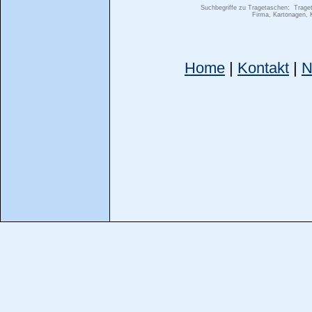
Suchbegriffe zu Tragetaschen:
Traget
Firma, Kartonagen, 
Home
|
Kontakt
|
N