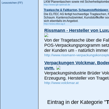
LKW Planentaschen sowie mit Sicherheitsplomben
Lesezeichen (FF)
http://www.igh-optimail.de
Tragtasche & Faltkarton, Schaumstoffeinlagen
Die ELITEC AG fertigt hochwertige Tragtaschen, 
Schaum. Kantenschutzwinkel, Kunststoffkoffer sow
sich ebenfalls im Angebot.
http://www.elitecag.li
Rissmann - Hersteller von Lu
Von der Tragetasche über die Fal
POS-Verpackungsprogramm setzt
der Kunden um - natürlich immer 
http://www.rissmann-verpackungskonzept
Verpackungen Volckmar, Boden
uvm.
Verpackungsindustrie Brüder Volck
Erzeugung. Hersteller von Traget
http://www.volckmar.at
Eintrag in der Kategorie "
T