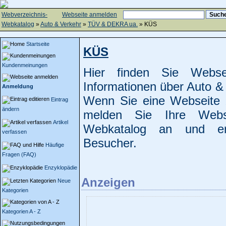
Webverzeichnis-
Webseite anmelden
Webkatalog
»
Auto & Verkehr
»
TÜV & DEKRA ua.
» KÜS
Startseite
KÜS
Kundenmeinungen
Hier finden Sie Web
Informationen über Auto 
Anmeldung
Wenn Sie eine Webseite
Eintrag
ändern
melden Sie Ihre Webs
Artikel
Webkatalog an und erh
verfassen
Besucher.
Häufige
Fragen (FAQ)
Enzyklopädie
Anzeigen
Neue
Kategorien
Kategorien A - Z