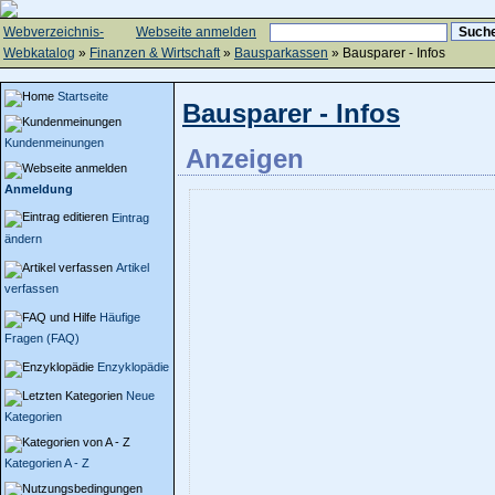
Webverzeichnis-
Webseite anmelden
Webkatalog
»
Finanzen & Wirtschaft
»
Bausparkassen
» Bausparer - Infos
Startseite
Bausparer - Infos
Kundenmeinungen
Anzeigen
Anmeldung
Eintrag
ändern
Artikel
verfassen
Häufige
Fragen (FAQ)
Enzyklopädie
Neue
Kategorien
Kategorien A - Z