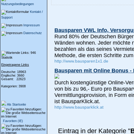
Nutzungsbedingungen
Kontakt /
Support
Impressum
Bausparen VWL Info, Versorg
Datenschutz
Rund 80% der Deutschen Bürger 
Wänden wohnen. Jeder möchte nat
bezahlen als das seines Vermiete
Methode, die ersten Schritte zum 
Statistik
http://www.bausparen1x1.de
Eingetragene Links
Bausparen mit Online Bonus -
Deutsche: 18963
Englische: 3660
Gesamt: 22623
Durch kostengünstige Online-Vermi
Kategorien: 3908
von bis zu 96,- Euro pro Bausparv
Vermittlungsprovision, in Form e
ist BausparKlick.at.
Als Startseite
http://www.bausparklick.at
Favoriten (IE)
Eintrag in der Kategorie "
B