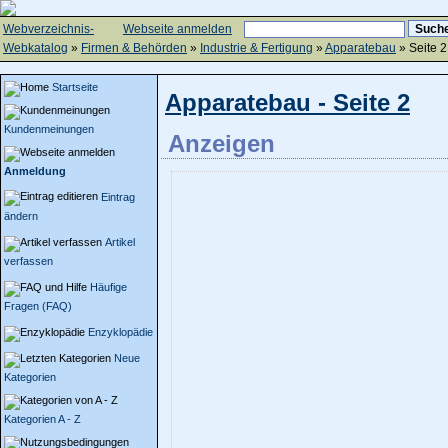
Webverzeichnis-
Webseite anmelden
Webkatalog
»
Firmen & Behörden
»
Industrie & Fertigung
»
Apparatebau
» Seite 2
Startseite
Apparatebau - Seite 2
Kundenmeinungen
Anzeigen
Anmeldung
Eintrag
ändern
Artikel
verfassen
Häufige
Fragen (FAQ)
Enzyklopädie
Neue
Kategorien
Kategorien A - Z