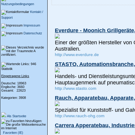
Nutzungsbedingungen
Kontakt /
Support
Impressum
Everdure - Moonich Grillgerät
Datenschutz
Einer der größten Hersteller von 
Australien.
http://www.everdure.de
STASTO, Automationsbranche,
Statistik
Handels- und Dienstleistungsun
Eingetragene Links
Hauptaugenmerk auf pneumatisch
Deutsche: 18963
Englische: 3660
http://www.stasto.com
Gesamt: 22623
Rauch, Apparatebau, Apparate,
Kategorien: 3908
Spezialist für Kunststoff- und Ga
http://www.rauch-ohg.com
Als Startseite
Carrera Apperatebau, Industri
Favoriten (IE)