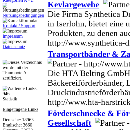
Kategorien A - Z
Kevlargewebe
Die Firma Synthetica D
Nutzungsbedingungen
in Iserlohn, bietet ein
Kontakt / Support
Produkten, zu denen au
Impressum
http://www.synthetica-d
Datenschutz
Transportbänder & Za
Die HTA Belting GmbH au
Bäckereiförderbänder, 
Druckindustrieförderbä
Statistik
http://www.hta-harstric
Eingetragene Links
Förderschnecke & Förd
Deutsche: 18963
Gesellschaft
Englische: 3660