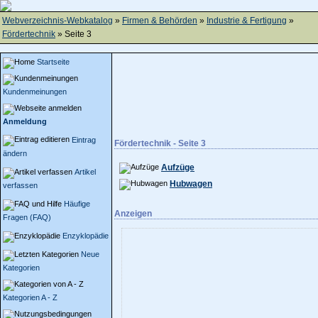
Webverzeichnis-Webkatalog
»
Firmen & Behörden
»
Industrie & Fertigung
»
Fördertechnik
» Seite 3
Startseite
Kundenmeinungen
Anmeldung
Eintrag
Fördertechnik - Seite 3
ändern
Aufzüge
Artikel
Hubwagen
verfassen
Häufige
Anzeigen
Fragen (FAQ)
Enzyklopädie
Neue
Kategorien
Kategorien A - Z