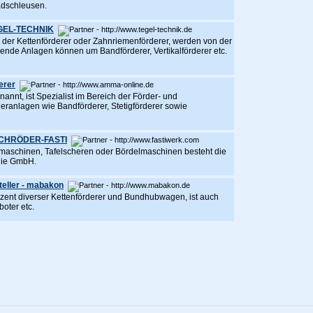
adschleusen.
TEGEL-TECHNIK
d der Kettenförderer oder Zahnriemenförderer, werden von der
de Anlagen können um Bandförderer, Vertikalförderer etc.
erer
nnt, ist Spezialist im Bereich der Förder- und
deranlagen wie Bandförderer, Stetigförderer sowie
 SCHRÖDER-FASTI
aschinen, Tafelscheren oder Bördelmaschinen besteht die
gie GmbH.
teller - mabakon
zent diverser Kettenförderer und Bundhubwagen, ist auch
boter etc.