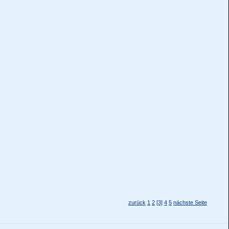
zurück
1
2
[3]
4
5
nächste Seite