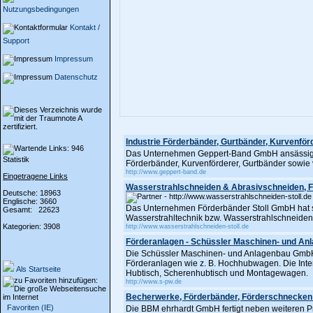
Nutzungsbedingungen
Kontakt /
Support
Impressum
Datenschutz
Industrie Förderbänder, Gurtbänder, Kurvenför
Das Unternehmen Geppert-Band GmbH ansässig in 
Statistik
Förderbänder, Kurvenförderer, Gurtbänder sowie 
http://www.geppert-band.de
Eingetragene Links
Wasserstrahlschneiden & Abrasivschneiden, Fö
Deutsche: 18963
Englische: 3660
Das Unternehmen Förderbänder Stoll GmbH hat s
Gesamt: 22623
Wasserstrahltechnik bzw. Wasserstrahlschneiden
Kategorien: 3908
http://www.wasserstrahlschneiden-stoll.de
Förderanlagen - Schüssler Maschinen- und An
Die Schüssler Maschinen- und Anlagenbau GmbH
Förderanlagen wie z. B. Hochhubwagen. Die Inter
Als Startseite
Hubtisch, Scherenhubtisch und Montagewagen.
http://www.s-pw.de
Becherwerke, Förderbänder, Förderschnecken
Favoriten (IE)
Die BBM ehrhardt GmbH fertigt neben weiteren 