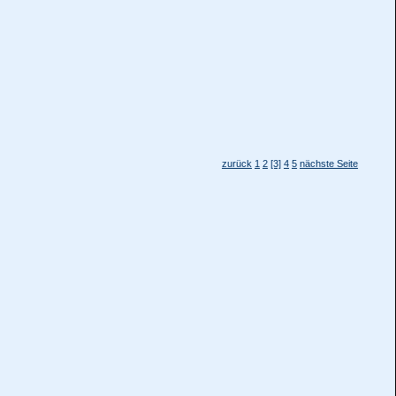
zurück
1
2
[3]
4
5
nächste Seite