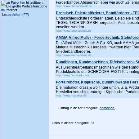
Förderbänder, Absperrschieber wie auch Zellenr
http://www.bbm-ehrhardt.de
Drehtisch, Palettenförderer, Bandförderer - 
Lesezeichen (FF)
Unterschiedlichste Förderanlagen, Beispiele sin
TEGEL-TECHNIK GMBH hergestellt. Auch bestehen
erweitert werden.
http://www.tegel-technik.de
AMMA Alfred Müller - Fördertechnik, Stetigförd
Die Alfred Müller GmbH & Co. KG, auch AMMA gena
Materialflusstechnik. Hergestellt werden hier För
Gliederbandförderer.
http://www.amma-online.de
Rundbiegen, Rundmaschinen, Tafelscheren -
Aus Blechbearbeitungsmaschinen wie den Rundm
Produktpalette der SCHRÖDER-FASTI Technolo
http://www.fastiwerk.com
Portalroboter, Kipptische, Bundhubwagen Hers
Die mabakon crass & wölfinger gmbh, u. a. Produ
Hersteller verschiedenartiger Kipptische, Portalro
http://www.mabakon.de
Eintrag in dieser Kategorie
anmelden.
Links in dieser Kategorie: 37