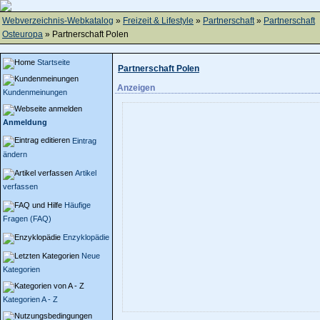
Webverzeichnis-Webkatalog
»
Freizeit & Lifestyle
»
Partnerschaft
»
Partnerschaft
Osteuropa
» Partnerschaft Polen
Startseite
Partnerschaft Polen
Anzeigen
Kundenmeinungen
Anmeldung
Eintrag
ändern
Artikel
verfassen
Häufige
Fragen (FAQ)
Enzyklopädie
Neue
Kategorien
Kategorien A - Z