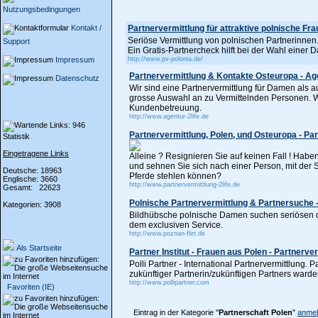
Nutzungsbedingungen
Kontakt /
Partnervermittlung für attraktive polnische Fr
Seriöse Vermittlung von polnischen Partnerinnen.
Support
Ein Gratis-Partnercheck hilft bei der Wahl einer 
Impressum
http://www.pv-polonia.de/
Partnervermittlung & Kontakte Osteuropa - Age
Datenschutz
Wir sind eine Partnervermittlung für Damen als 
grosse Auswahl an zu Vermittelnden Personen. Wir
Kundenbetreuung.
http://www.agentur-2life.de
Partnervermittlung, Polen, und Osteuropa - Par
Statistik
Eingetragene Links
Alleine ? Resignieren Sie auf keinen Fall ! Habe
und sehnen Sie sich nach einer Person, mit der
Deutsche: 18963
Pferde stehlen können?
Englische: 3660
http://www.partnervermittlung-2life.de
Gesamt: 22623
Polnische Partnervermittlung & Partnersuche -
Kategorien: 3908
Bildhübsche polnische Damen suchen seriösen de
dem exclusiven Service.
http://www.poznan-flirt.de
Als Startseite
Partner Institut - Frauen aus Polen - Partnerve
Polli Partner - International Partnervermittlung. P
zukünftiger Partnerin/zukünftigen Partners warden
http://www.pollipartner.com
Favoriten (IE)
Eintrag in der Kategorie "
Partnerschaft Polen
"
anmel