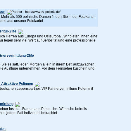
auen
 Mehr als 500 polnische Damen finden Sie in der Fotokartei.
Dame aus unserer Fotokartei.
ntur-2life
auch Herren aus Europa und Osteuropa . Wir bieten Ihnen eine
 legen sehr viel Wert auf Seriösität und eine professionelle
tnervermittlung-2life
n Sie es satt, jeden Morgen allein in ihrem Bett aufzuwachen
 Sie Ausflüge unternehmen, vor dem Fernseher kuscheln und
 Attraktive Polinnen
utschen Lebenspartner. VIP Partnervermittlung Polen mit
rmittlung
artner Institut - Frauen aus Polen. Ihre Wünsche betreffs
 in jedem Fall individuell betrachtet.
den.