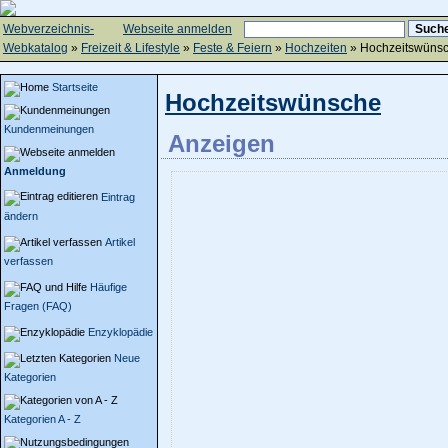
Webverzeichnis-
Webseite anmelden
Webkatalog
»
Freizeit & Lifestyle
»
Feste & Feiern
»
Hochzeiten
» Hochzeitswüns
Startseite
Hochzeitswünsche
Kundenmeinungen
Anzeigen
Anmeldung
Eintrag
ändern
Artikel
verfassen
Häufige
Fragen (FAQ)
Enzyklopädie
Neue
Kategorien
Kategorien A - Z