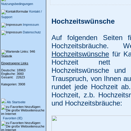
Nutzungsbedingungen
Kontakt /
Support
Hochzeitswünsche
Impressum
Datenschutz
Auf folgenden Seiten 
Hochzeitsbräuche. 
Hochzeitswünsche
für Ka
Statistik
Hochzeit nett "ve
Eingetragene Links
Hochzeitswünsche und 
Deutsche: 18963
Englische: 3660
Trauspruch, von Ihnen au
Gesamt: 22623
Kategorien: 3908
rundet jede Hochzeit ab
Hochzeit, z.b. Hochzeitsr
und Hochzeitsbräuche:
Als Startseite
Favoriten (IE)