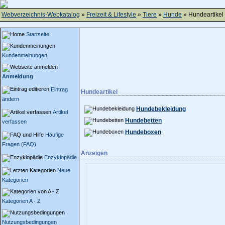
Webverzeichnis-Webkatalog
»
Freizeit & Lifestyle
»
Tiere
»
Hunde
» Hundeartikel
Startseite
Kundenmeinungen
Anmeldung
Eintrag
Hundeartikel
ändern
Hundebekleidung
Artikel
Hundebetten
verfassen
Hundeboxen
Häufige
Fragen (FAQ)
Anzeigen
Enzyklopädie
Neue
Kategorien
Kategorien A - Z
Nutzungsbedingungen