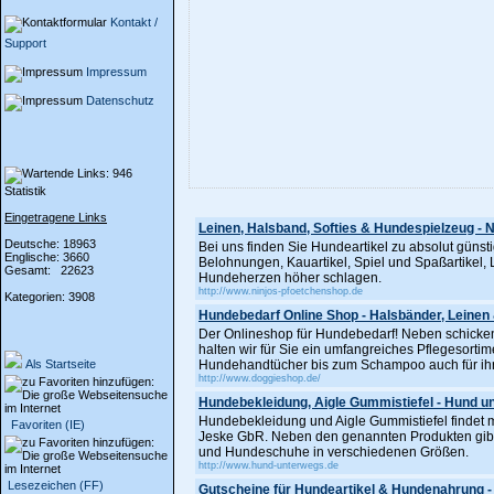
Kontakt /
Support
Impressum
Datenschutz
Statistik
Eingetragene Links
Leinen, Halsband, Softies & Hundespielzeug - N
Deutsche: 18963
Bei uns finden Sie Hundeartikel zu absolut günst
Englische: 3660
Belohnungen, Kauartikel, Spiel und Spaßartikel, 
Gesamt: 22623
Hundeherzen höher schlagen.
http://www.ninjos-pfoetchenshop.de
Kategorien: 3908
Hundebedarf Online Shop - Halsbänder, Leine
Der Onlineshop für Hundebedarf! Neben schicke
halten wir für Sie ein umfangreiches Pflegesort
Als Startseite
Hundehandtücher bis zum Schampoo auch für ihr
http://www.doggieshop.de/
Hundebekleidung, Aigle Gummistiefel - Hund u
Hundebekleidung und Aigle Gummistiefel fin
Favoriten (IE)
Jeske GbR. Neben den genannten Produkten gib
und Hundeschuhe in verschiedenen Größen.
http://www.hund-unterwegs.de
Lesezeichen (FF)
Gutscheine für Hundeartikel & Hundenahrung -