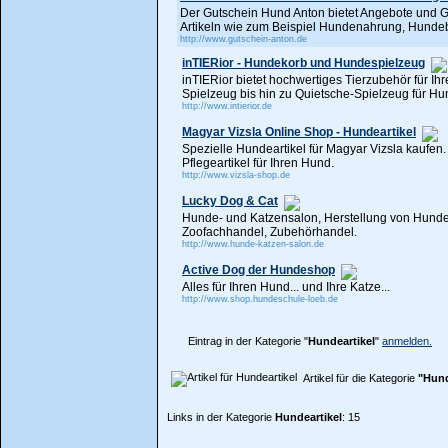
Der Gutschein Hund Anton bietet Angebote und Gu
Artikeln wie zum Beispiel Hundenahrung, Hunde
http://www.gutschein-anton.de
inTIERior - Hundekorb und Hundespielzeug
inTIERior bietet hochwertiges Tierzubehör für I
Spielzeug bis hin zu Quietsche-Spielzeug für H
http://www.intierior.de
Magyar Vizsla Online Shop - Hundeartikel
Spezielle Hundeartikel für Magyar Vizsla kaufen
Pflegeartikel für Ihren Hund.
http://www.vizsla-shop.de
Lucky Dog & Cat
Hunde- und Katzensalon, Herstellung von Hunde
Zoofachhandel, Zubehörhandel.
http://www.hunde-katzen-salon.de
Active Dog der Hundeshop
Alles für Ihren Hund... und Ihre Katze...
http://www.shop.hundeschule-loeb.de
Eintrag in der Kategorie "
Hundeartikel
"
anmelden.
Artikel für die Kategorie
"Hund
Links in der Kategorie
Hundeartikel
: 15