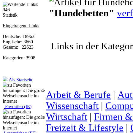
"Hundebetten"
verf
Statistik
Eingetragene Links
Deutsche: 18963
Englische: 3660
Links in der Katego
Gesamt: 22623
Kategorien: 3908
Als Startseite
Arbeit & Berufe
|
Aut
Wissenschaft
|
Comput
Favoriten (IE)
Wirtschaft
|
Firmen &
Freizeit & Lifestyle
|