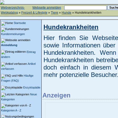
Webverzeichnis-
Webseite anmelden
Webkatalog
»
Freizeit & Lifestyle
»
Tiere
»
Hunde
» Hundekrankheiten
Startseite
Hundekrankheiten
Kundenmeinungen
Hier finden Sie Websei
sowie Informationen über F
Anmeldung
Hundekrankheiten. Wen
Eintrag
ändern
Hundekrankheiten betreib
Artikel
doch einfach in diesem 
verfassen
mehr potenzielle Besucher
Häufige
Fragen (FAQ)
Enzyklopädie
Anzeigen
Neue
Kategorien
Kategorien A - Z