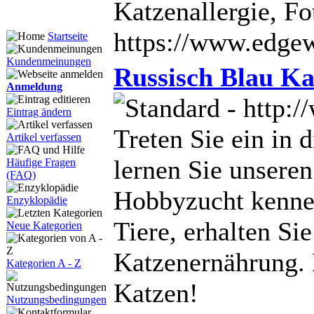
Katzenallergie, Fo
https://www.edge
Startseite
Kundenmeinungen
Russisch Blau Ka
Anmeldung
Eintrag ändern
Treten Sie ein in 
Artikel verfassen
lernen Sie unseren
Häufige Fragen
(FAQ)
Hobbyzucht kennen
Enzyklopädie
Tiere, erhalten Si
Neue Kategorien
Katzenernährung. D
Kategorien A - Z
Katzen!
Nutzungsbedingungen