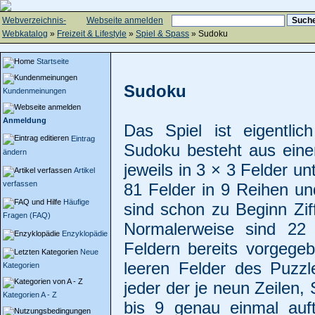
Webverzeichnis-
Webseite anmelden
Webkatalog
»
Freizeit & Lifestyle
»
Spiel & Spass
» Sudoku
Startseite
Sudoku
Kundenmeinungen
Anmeldung
Das Spiel ist eigentlic
Eintrag
Sudoku besteht aus einem
ändern
jeweils in 3 × 3 Felder un
Artikel
verfassen
81 Felder in 9 Reihen und
Häufige
sind schon zu Beginn Zif
Fragen (FAQ)
Normalerweise sind 22
Enzyklopädie
Feldern bereits vorgegeb
Neue
leeren Felder des Puzzl
Kategorien
jeder der je neun Zeilen,
Kategorien A - Z
bis 9 genau einmal auftr