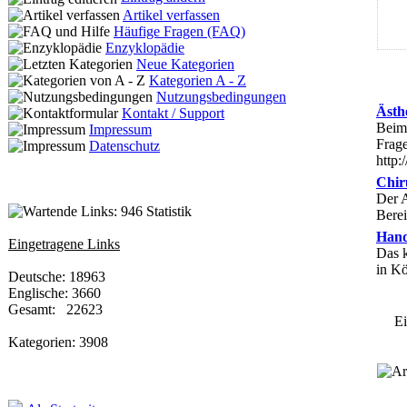
Artikel verfassen
Häufige Fragen (FAQ)
Enzyklopädie
Neue Kategorien
Kategorien A - Z
Nutzungsbedingungen
Ästh
Kontakt / Support
Beim 
Impressum
Frage
Datenschutz
http:
Chir
Der A
Statistik
Bere
Hand
Eingetragene Links
Das 
in Kö
Deutsche: 18963
Englische: 3660
Gesamt: 22623
Ein
Kategorien: 3908