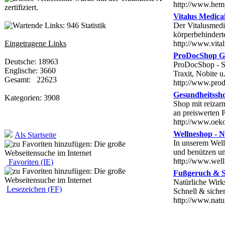
http://www.hem
Vitalus Medica
Statistik
Der Vitalusmedic
körperbehinder
Eingetragene Links
http://www.vita
ProDocShop Ge
Deutsche: 18963
ProDocShop - S
Englische: 3660
Traxit, Nobite u.
Gesamt: 22623
http://www.pro
Gesundheitssho
Kategorien: 3908
Shop mit reizar
an preiswerten 
http://www.oeko
Wellneshop - 
Als Startseite
In unserem Welln
und benützen uns
http://www.well
Favoriten (IE)
Fußgeruch & Sc
Natürliche Wirk
Lesezeichen (FF)
Schnell & sicher
http://www.nat