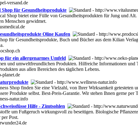
pel-versand.de
l Shop für Gesundheitsprodukte
al Shop bietet eine Fülle von Gesundheitsprodukten für Jung und Alt. E
ten Menschen gewidmet.
lusmedical.de
sundheitsprodukte Oline Kaufen
hop für Gesundheitsprodukte, Buch und Bücher aus dem Kilian Verl
a.
docshop.ch
p für ein allergenarmes Umfeld
men und umweltfreundlichen Produkten. Hilfreiche Informationen und
Produkten aus allen Bereichen des täglichen Lebens.
-planet.de
Naturprodukte
ess Shop finden Sie eine Vielzahl, von Ihrer Wirksamkeit getesteten un
ere Produkte selbst. Best-Preis-Garantie. Wir stehen Ihnen gerne per 
ness-natur.info
hweissfüsse Hilfe - Zimtsohlen
stoffe um Fußgeruch wirkungsvoll zu beseitigen. Biologische Pflanze
 per Post.
urwunder24.de