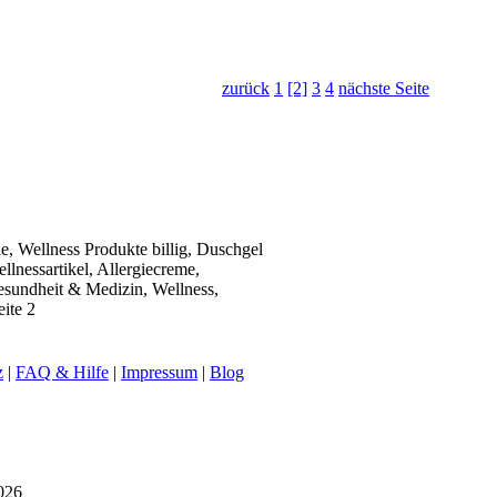
zurück
1
[2]
3
4
nächste Seite
, Wellness Produkte billig, Duschgel
llnessartikel, Allergiecreme,
esundheit & Medizin, Wellness,
ite 2
z
|
FAQ & Hilfe
|
Impressum
|
Blog
026