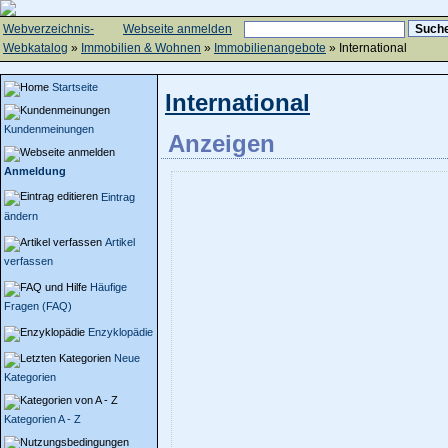
Webverzeichnis-
Webseite anmelden
Webkatalog
»
Immobilien & Wohnen
»
Immobilienangebote
» International
Startseite
International
Kundenmeinungen
Anzeigen
Anmeldung
Eintrag
ändern
Artikel
verfassen
Häufige
Fragen (FAQ)
Enzyklopädie
Neue
Kategorien
Kategorien A - Z