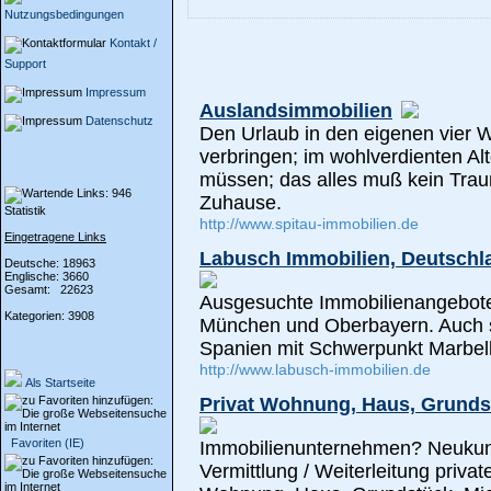
Nutzungsbedingungen
Kontakt /
Support
Impressum
Auslandsimmobilien
Datenschutz
Den Urlaub in den eigenen vier 
verbringen; im wohlverdienten Al
müssen; das alles muß kein Trau
Zuhause.
Statistik
http://www.spitau-immobilien.de
Eingetragene Links
Labusch Immobilien, Deutschl
Deutsche: 18963
Englische: 3660
Gesamt: 22623
Ausgesuchte Immobilienangebote
Kategorien: 3908
München und Oberbayern. Auch sin
Spanien mit Schwerpunkt Marbella
http://www.labusch-immobilien.de
Als Startseite
Privat Wohnung, Haus, Grundst
Favoriten (IE)
Immobilienunternehmen? Neukun
Vermittlung / Weiterleitung privat