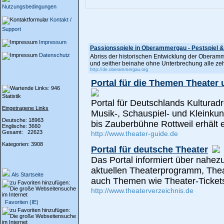
Nutzungsbedingungen
Kontakt /
Support
Impressum
Passionsspiele in Oberammergau - Pestspiel &
Datenschutz
Abriss der historischen Entwicklung der Oberam
und seither beinahe ohne Unterbrechung alle zeh
http://de.oberammergau.org
Portal für die Themen Theater 
Statistik
Portal für Deutschlands Kulturad
Eingetragene Links
Musik-, Schauspiel- und Kleinku
Deutsche: 18963
bis Zauberbühne Rottweil erhält 
Englische: 3660
Gesamt: 22623
http://www.theater-guide.de
Kategorien: 3908
Portal für deutsche Theater
Das Portal informiert über nahez
aktuellen Theaterprogramm, The
Als Startseite
auch Themen wie Theater-Ticket
http://www.theaterverzeichnis.de
Favoriten (IE)