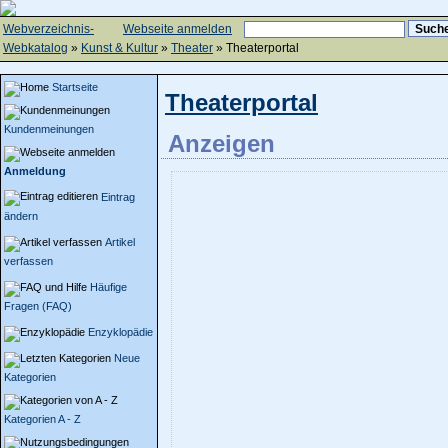
Webverzeichnis-
Webseite anmelden
Webkatalog
»
Kunst & Kultur
»
Theater
» Theaterportal
Startseite
Theaterportal
Kundenmeinungen
Anzeigen
Anmeldung
Eintrag
ändern
Artikel
verfassen
Häufige
Fragen (FAQ)
Enzyklopädie
Neue
Kategorien
Kategorien A - Z