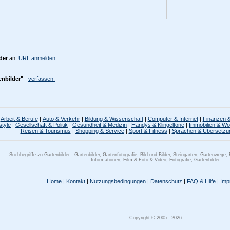
der
an.
URL anmelden
enbilder"
verfassen.
Arbeit & Berufe
|
Auto & Verkehr
|
Bildung & Wissenschaft
|
Computer & Internet
|
Finanzen &
style
|
Gesellschaft & Politik
|
Gesundheit & Medizin
|
Handys & Klingeltöne
|
Immobilien & W
Reisen & Tourismus
|
Shopping & Service
|
Sport & Fitness
|
Sprachen & Übersetzu
Suchbegriffe zu Gartenbilder:
Gartenbilder, Gartenfotografie, Bild und Bilder, Steingarten, Gartenwege,
Informationen, Film & Foto & Video, Fotografie, Gartenbilder
Home
|
Kontakt
|
Nutzungsbedingungen
|
Datenschutz
|
FAQ & Hilfe
|
Imp
Copyright © 2005 - 2026