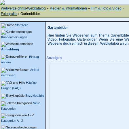
Webverzeichnis-Webkatalog
»
Medien & Informationen
»
Film & Foto & Video
»
Fotografie
» Gartenbilder
Startseite
Gartenbilder
Hier finden Sie Webseiten zum Thema Gartenbilder
Kundenmeinungen
Video, Fotografie, Gartenbilder. Wenn Sie eine 
Webseite doch einfach in diesem Webkatalog an und
Anmeldung
Eintrag
Anzeigen
ändern
Artikel
verfassen
Häufige
Fragen (FAQ)
Enzyklopädie
Neue
Kategorien
Kategorien A - Z