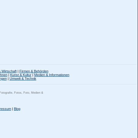
 Wirtschaft
|
Firmen & Behörden
ohnen
|
Kunst & Kultur
|
Medien & Informationen
ngen
|
Umwelt & Technik
 Fotografie, Fotos, Foto, Medien &
ressum
|
Blog