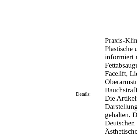
Praxis-Klin
Plastische 
informiert
Fettabsaug
Facelift, L
Oberarmstr
Bauchstraf
Details:
Die Artikel
Darstellung
gehalten. D
Deutschen 
Ästhetisch