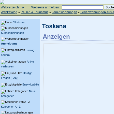
Webverzeichnis-
Webseite anmelden
Webkatalog
»
Reisen & Tourismus
»
Ferienwohnungen
»
Ferienwohnungen Ausl
Startseite
Toskana
Kundenmeinungen
Anzeigen
Anmeldung
Eintrag
ändern
Artikel
verfassen
Häufige
Fragen (FAQ)
Enzyklopädie
Neue
Kategorien
Kategorien A - Z