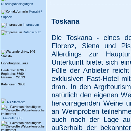
Nutzungsbedingungen
Kontakt /
Support
Toskana
Impressum
Datenschutz
Die Toskana - eines der
Florenz, Siena und Pis
Allerdings zur Hauptur
Statistik
Unterkunft bietet sich ein
Eingetragene Links
Fülle der Anbieter reic
Deutsche: 18963
Englische: 3660
exklusiven Fast-Hotel m
Gesamt: 22623
Kategorien: 3908
dran. In den Argritourism
natürlich den eigenen Wei
hervorragenden Weine u
Als Startseite
an Weinproben teilnehme
auch nach der Lage au
Favoriten (IE)
außerhalb der bekannten