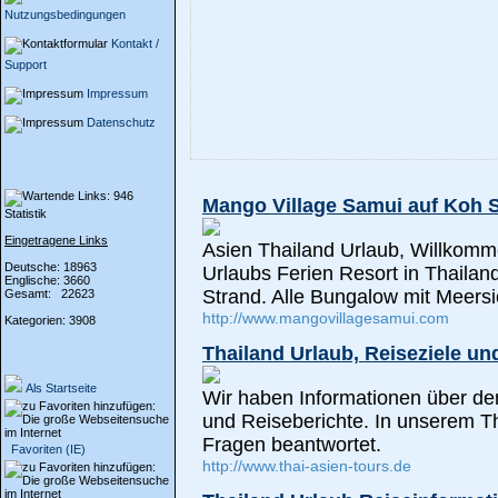
Nutzungsbedingungen
Kontakt /
Support
Impressum
Datenschutz
Mango Village Samui auf Koh S
Statistik
Eingetragene Links
Asien Thailand Urlaub, Willkom
Deutsche: 18963
Urlaubs Ferien Resort in Thailan
Englische: 3660
Strand. Alle Bungalow mit Meersi
Gesamt: 22623
http://www.mangovillagesamui.com
Kategorien: 3908
Thailand Urlaub, Reiseziele un
Als Startseite
Wir haben Informationen über den
und Reiseberichte. In unserem T
Fragen beantwortet.
Favoriten (IE)
http://www.thai-asien-tours.de