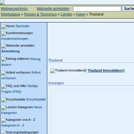
Webverzeichnis-
Webseite anmelden
Webkatalog
»
Reisen & Tourismus
»
Länder
»
Asien
» Thailand
Startseite
Kundenmeinungen
Anmeldung
Eintrag
Thailand
ändern
Thailand Immobilien@
Artikel
verfassen
Anzeigen
Häufige
Fragen (FAQ)
Enzyklopädie
Neue
Kategorien
Kategorien A - Z