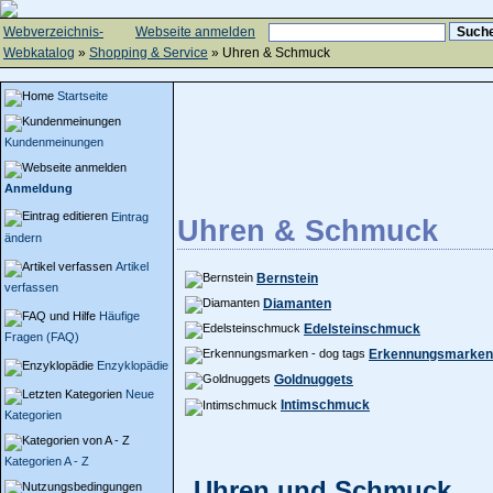
Webverzeichnis-
Webseite anmelden
Webkatalog
»
Shopping & Service
» Uhren & Schmuck
Startseite
Kundenmeinungen
Anmeldung
Eintrag
Uhren & Schmuck
ändern
Artikel
Bernstein
verfassen
Diamanten
Häufige
Edelsteinschmuck
Fragen (FAQ)
Erkennungsmarken 
Enzyklopädie
Goldnuggets
Neue
Intimschmuck
Kategorien
Kategorien A - Z
Uhren und Schmuck