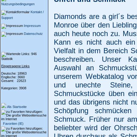
Nutzungsbedingungen
Kontakt /
Diamonds are a girl´s bes
Support
Monroe über den Lieblings
Impressum
auch heute noch zu. Mus
Datenschutz
Kann es nicht auch ein
Vielfalt in dem Bereich
beschreiben. Unser Ka
Statistik
Auswahl an Schmuckstüc
Eingetragene Links
Deutsche: 18963
unserem Webkatalog vorh
Englische: 3660
Gesamt: 22623
und unechte Steine,
Kategorien: 3908
Schmuckstücke üben ein
und das übrigens nicht n
Als Startseite
Schöpfung schmücken 
Schmuck. Früher nur am
Favoriten (IE)
beliebter wird der Ohrsc
Uhren durchaus als Schm