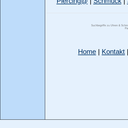
Piercing@
|
Schmuck
|
Suchbegriffe zu Uhren & Sc
Pa
Home
|
Kontakt