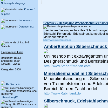
Nutzungsbedingungen
Kontakt /
Support
Impressum
Schmuck - Design und Wechselschmuck Silb
Datenschutz
Hier finden Sie anspruchsvolles Schmuckdesign 
Edelstahl, Perlen oder Edelsteinen, kompatibel
Markenherstellern.
http://www.la-perladonna.de
AmberEmotion Silberschmuck 
Statistik
Eingetragene Links
Onlineshop mit extravagantem u
Deutsche: 18963
Designerschmuck und Bernstein
Englische: 3660
Gesamt: 22623
http://www.AmberEmotion.com
Kategorien: 3908
Mineralienhandel mit Silbers
Mineralienhandlung mit Silbersc
von Trommelsteinen und Edelste
Als Startseite
Bereich für den Fachhandel
http://www.Rubinland.de
Favoriten (IE)
Silberschmuck, Edelstahlsch