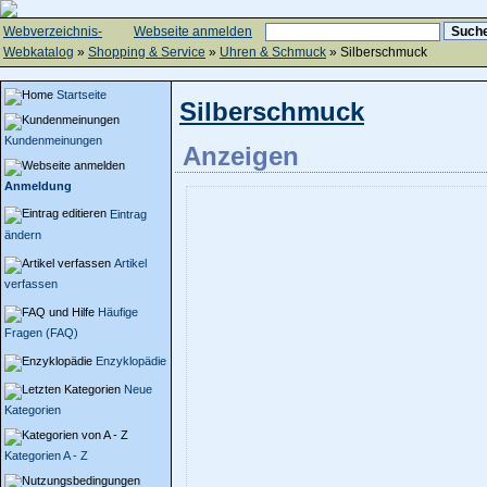
Webverzeichnis-
Webseite anmelden
Webkatalog
»
Shopping & Service
»
Uhren & Schmuck
» Silberschmuck
Startseite
Silberschmuck
Kundenmeinungen
Anzeigen
Anmeldung
Eintrag
ändern
Artikel
verfassen
Häufige
Fragen (FAQ)
Enzyklopädie
Neue
Kategorien
Kategorien A - Z