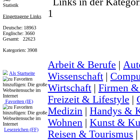
Links in der Katego
Statistik
1
Eingetragene Links
Deutsche: 18963
Englische: 3660
Gesamt: 22623
Kategorien: 3908
Arbeit & Berufe
|
Aut
Wissenschaft
|
Comput
Als Startseite
Wirtschaft
|
Firmen &
Freizeit & Lifestyle
|
Favoriten (IE)
Medizin
|
Handys & K
Wohnen
|
Kunst & Ku
Lesezeichen (FF)
Reisen & Tourismus