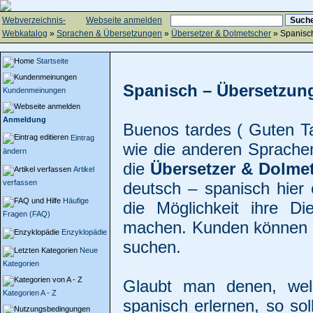
Webverzeichnis-
Webseite anmelden
Webkatalog
»
Sprachen & Übersetzungen
»
Übersetzer & Dolmetscher
» Spanisc
Startseite
Spanisch – Übersetzung
Kundenmeinungen
Anmeldung
Buenos tardes ( Guten Ta
Eintrag
wie die anderen Sprachen
ändern
die
Übersetzer & Dolmet
Artikel
verfassen
deutsch – spanisch hier 
Häufige
die Möglichkeit ihre D
Fragen (FAQ)
machen. Kunden können h
Enzyklopädie
suchen.
Neue
Kategorien
Glaubt man denen, welc
Kategorien A - Z
spanisch erlernen, so so