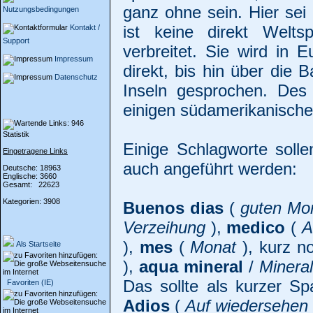
ganz ohne sein. Hier sei 
Nutzungsbedingungen
ist keine direkt Welt
Kontakt /
Support
verbreitet. Sie wird in 
Impressum
direkt, bis hin über die 
Datenschutz
Inseln gesprochen. Des 
einigen südamerikanische
Statistik
Einige Schlagworte solle
Eingetragene Links
auch angeführt werden:
Deutsche: 18963
Englische: 3660
Gesamt: 22623
Kategorien: 3908
Buenos dias
(
guten Mo
Verzeihung
),
medico
(
A
),
mes
(
Monat
), kurz n
Als Startseite
),
aqua mineral
/
Minera
Das sollte als kurzer Sp
Favoriten (IE)
Adios
(
Auf wiedersehen