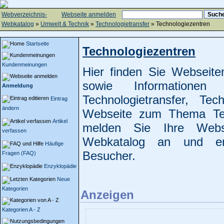
Webverzeichnis-
Webseite anmelden
Webkatalog
»
Umwelt & Technik
»
Technologietransfer
» Technologiezentren
Startseite
Technologiezentren
Kundenmeinungen
Hier finden Sie Webseit
sowie Informatione
Anmeldung
Technologietransfer, Te
Eintrag
ändern
Webseite zum Thema Tech
Artikel
melden Sie Ihre Webs
verfassen
Webkatalog an und erh
Häufige
Besucher.
Fragen (FAQ)
Enzyklopädie
Neue
Kategorien
Anzeigen
Kategorien A - Z