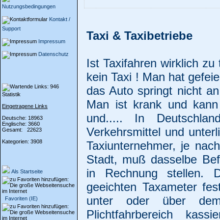
Nutzungsbedingungen
Kontakt /
Support
Taxi & Taxibetriebe
Impressum
Datenschutz
Ist Taxifahren wirklich zu
kein Taxi ! Man hat gefei
das Auto springt nicht a
Statistik
Man ist krank und kann 
Eingetragene Links
und..... In Deutschlan
Deutsche: 18963
Englische: 3660
Verkehrsmittel und unterl
Gesamt: 22623
Kategorien: 3908
Taxiunternehmer, je nac
Stadt, muß dasselbe Befö
in Rechnung stellen. 
Als Startseite
geeichten Taxameter fes
unter oder über dem
Favoriten (IE)
Plichtfahrbereich kass