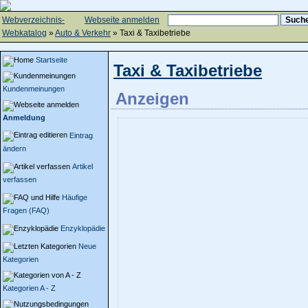
Webverzeichnis-
Webseite anmelden
Webkatalog
»
Auto & Verkehr
» Taxi & Taxibetriebe
Startseite
Taxi & Taxibetriebe
Kundenmeinungen
Anzeigen
Anmeldung
Eintrag
ändern
Artikel
verfassen
Häufige
Fragen (FAQ)
Enzyklopädie
Neue
Kategorien
Kategorien A - Z