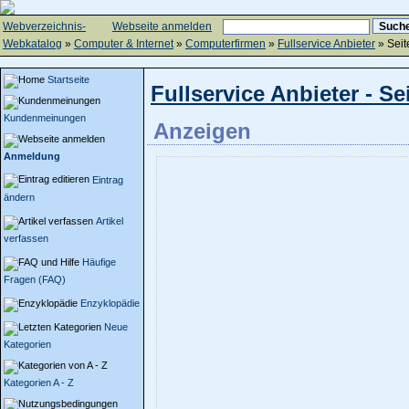
Webverzeichnis-
Webseite anmelden
Webkatalog
»
Computer & Internet
»
Computerfirmen
»
Fullservice Anbieter
» Seit
Startseite
Fullservice Anbieter - Se
Kundenmeinungen
Anzeigen
Anmeldung
Eintrag
ändern
Artikel
verfassen
Häufige
Fragen (FAQ)
Enzyklopädie
Neue
Kategorien
Kategorien A - Z