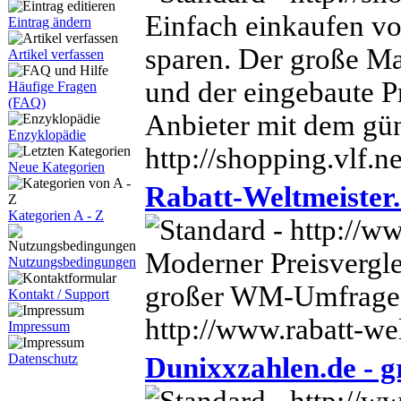
Einfach einkaufen vo
Eintrag ändern
sparen. Der große Ma
Artikel verfassen
und der eingebaute P
Häufige Fragen
(FAQ)
Anbieter mit dem gün
Enzyklopädie
http://shopping.vlf.ne
Neue Kategorien
Rabatt-Weltmeister.
Kategorien A - Z
Moderner Preisvergl
Nutzungsbedingungen
großer WM-Umfrage
Kontakt / Support
http://www.rabatt-we
Impressum
Datenschutz
Dunixxzahlen.de - gra