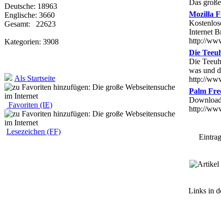
Das große
Deutsche: 18963
Mozilla 
Englische: 3660
Kostenlos
Gesamt: 22623
Internet 
http://www
Kategorien: 3908
Die Teeuh
Die Teeuh
was und d
Als Startseite
http://ww
Palm Fre
Downloada
Favoriten (IE)
http://ww
Lesezeichen (FF)
Eintrag 
Links in d