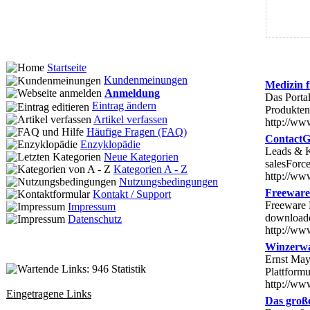
Startseite
Kundenmeinungen
Medizin 
Anmeldung
Das Porta
Eintrag ändern
Produkten
Artikel verfassen
http://ww
Häufige Fragen (FAQ)
ContactG
Enzyklopädie
Leads & K
Neue Kategorien
salesFor
Kategorien A - Z
http://ww
Nutzungsbedingungen
Freeware
Kontakt / Support
Freeware 
Impressum
downloaden
Datenschutz
http://ww
Winzerwa
Ernst May
Statistik
Plattform
http://ww
Eingetragene Links
Das groß