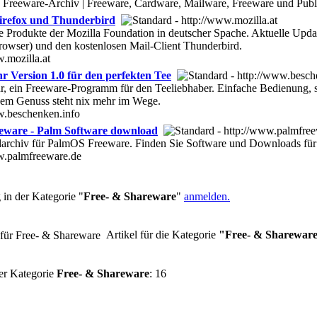
 Freeware-Archiv | Freeware, Cardware, Mailware, Freeware und Pu
Firefox und Thunderbird
e Produkte der Mozilla Foundation in deutscher Spache. Aktuelle Updat
Browser) und den kostenlosen Mail-Client Thunderbird.
.mozilla.at
r Version 1.0 für den perfekten Tee
r, ein Freeware-Programm für den Teeliebhaber. Einfache Bedienung, se
em Genuss steht nix mehr im Wege.
w.beschenken.info
eware - Palm Software download
rchiv für PalmOS Freeware. Finden Sie Software und Downloads fü
w.palmfreeware.de
in der Kategorie "
Free- & Shareware
"
anmelden.
Artikel für die Kategorie
"Free- & Sharewar
er Kategorie
Free- & Shareware
: 16