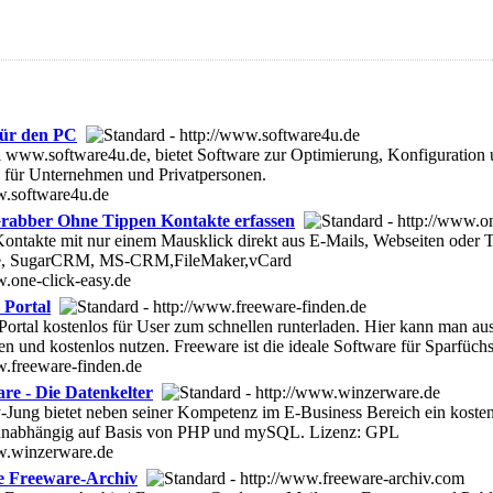
für den PC
l www.software4u.de, bietet Software zur Optimierung, Konfiguration
 für Unternehmen und Privatpersonen.
w.software4u.de
rabber Ohne Tippen Kontakte erfassen
ontakte mit nur einem Mausklick direkt aus E-Mails, Webseiten oder
ce, SugarCRM, MS-CRM,FileMaker,vCard
w.one-click-easy.de
 Portal
Portal kostenlos für User zum schnellen runterladen. Hier kann man 
 und kostenlos nutzen. Freeware ist die ideale Software für Sparfüchs
w.freeware-finden.de
re - Die Datenkelter
-Jung bietet neben seiner Kompetenz im E-Business Bereich ein kosten
unabhängig auf Basis von PHP und mySQL. Lizenz: GPL
w.winzerware.de
e Freeware-Archiv