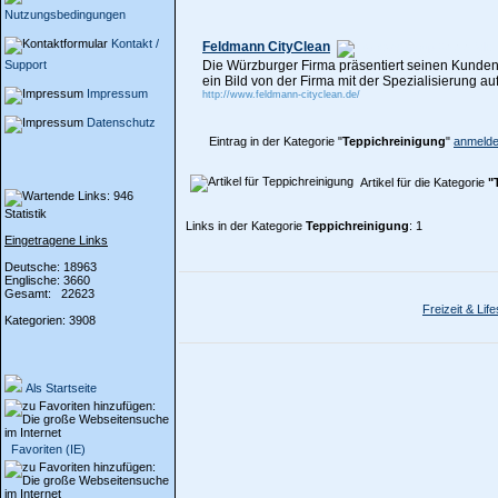
Nutzungsbedingungen
Kontakt /
Feldmann CityClean
Support
Die Würzburger Firma präsentiert seinen Kundend
ein Bild von der Firma mit der Spezialisierung a
Impressum
http://www.feldmann-cityclean.de/
Datenschutz
Eintrag in der Kategorie "
Teppichreinigung
"
anmelde
Artikel für die Kategorie
"
Statistik
Links in der Kategorie
Teppichreinigung
: 1
Eingetragene Links
Deutsche: 18963
Englische: 3660
Gesamt: 22623
Freizeit & Life
Kategorien: 3908
Als Startseite
Favoriten (IE)