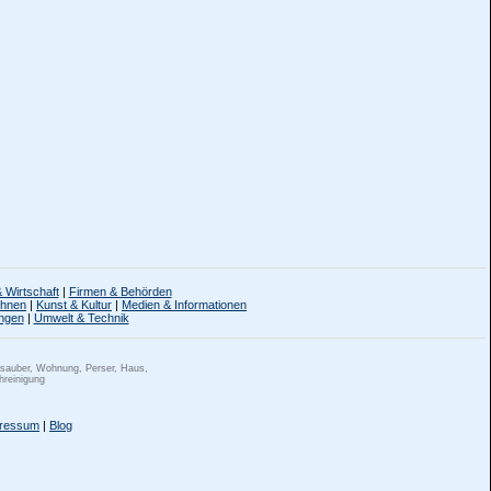
 Wirtschaft
|
Firmen & Behörden
ohnen
|
Kunst & Kultur
|
Medien & Informationen
ngen
|
Umwelt & Technik
 sauber, Wohnung, Perser, Haus,
hreinigung
ressum
|
Blog