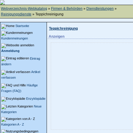
Webverzeichnis-Webkatalog
»
Firmen & Behörden
»
Dienstleistungen
»
Reinigungsdienste
» Teppichreinigung
Startseite
Teppichreinigung
Anzeigen
Kundenmeinungen
Anmeldung
Eintrag
ändern
Artikel
verfassen
Häufige
Fragen (FAQ)
Enzyklopädie
Neue
Kategorien
Kategorien A - Z