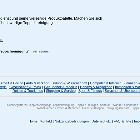
ienst und seine vielseitige Produktpalette. Machen Sie sich
uf hochwertige Teppichreinigung.
n.
Teppichreinigung"
verfassen.
Arbeit & Berufe
|
Auto & Verkehr
|
Bildung & Wissenschaft
|
Computer & Internet
|
Finanzen &
style
|
Gesellschaft & Politik
|
Gesundheit & Medizin
|
Handys & Klingeltöne
|
Immobilien & W
Reisen & Tourismus
|
Shopping & Service
|
Sport & Fitness
|
Sprachen & Übersetzu
Suchbegriffe zu Teppichreinigung:
Teppichreinigung, Teppich, reinigen, Schaum, Wasser, einsprühen,
Wohnzimmer, Firmen & Behörden, Dienstleistungen, Reinigungsdienste, Teppic
Home
|
Kontakt
|
Nutzungsbedingungen
|
Datenschutz
|
FAQ & Hilfe
|
Imp