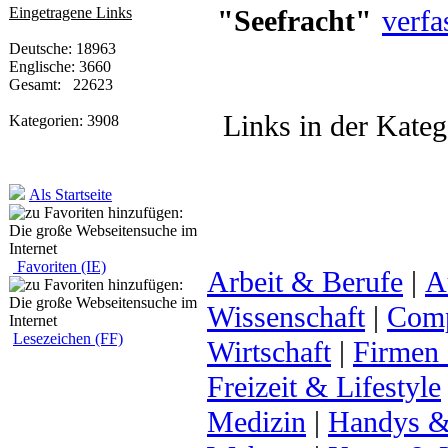
"Seefracht"
verfa
Eingetragene Links
Deutsche: 18963
Englische: 3660
Gesamt: 22623
Links in der Kateg
Kategorien: 3908
Als Startseite
Favoriten (IE)
Arbeit & Berufe
|
A
Wissenschaft
|
Comp
Lesezeichen (FF)
Wirtschaft
|
Firmen
Freizeit & Lifestyle
Medizin
|
Handys &