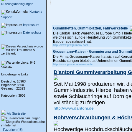
Nutzungsbedingungen
Kontakt /
Support
Impressum
Gummiketten, Gummiplatten, Fahrwerksteile
Datenschutz
Die Global Track Warehouse Europe GmbH bietet
welches sich auf die Herstellung von Gummikett
Bagger spezialisiert hat.
http://www.gtwgermany.com
Grossmann+Kaiser - Gummierung und Gummit
Die Firma Grossmann+Kaiser hat sich auf Korros
Beschichtungen bietet das Unternehmen Gummitec
http://www.grossmann-kaiser.de
Statistik
D'antoni Gummiverarbeitung G
Eingetragene Links
Deutsche: 18963
Seit Mai 1998 produzieren wir, d
Englische: 3660
Gesamt: 22623
Gummi-Industrie. Hierbei haben w
sowie Schlauchringe auf Dorn ge
Kategorien: 3908
vollständig zu fertigen.
http://www.dantoni.de
Als Startseite
Rohrverschraubungen & Höchs
Hochwertige Hochdruckschläuche
Favoriten (IE)