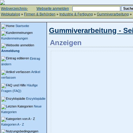
Webverzeichnis-
Webseite anmelden
Webkatalog
»
Firmen & Behörden
»
Industrie & Fertigung
»
Gummiverarbeitung
» 
Startseite
Gummiverarbeitung - Sei
Kundenmeinungen
Anzeigen
Anmeldung
Eintrag
ändern
Artikel
verfassen
Häufige
Fragen (FAQ)
Enzyklopädie
Neue
Kategorien
Kategorien A - Z