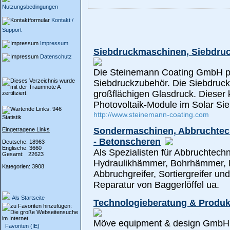
Nutzungsbedingungen
Kontakt /
Support
Impressum
Siebdruckmaschinen, Siebdruc
Datenschutz
Die Steinemann Coating GmbH p
Siebdruckzubehör. Die Siebdruck
großflächigen Glasdruck. Dieser 
Photovoltaik-Module im Solar Si
http://www.steinemann-coating.com
Statistik
Sondermaschinen, Abbruchtec
Eingetragene Links
- Betonscheren
Deutsche: 18963
Englische: 3660
Als Spezialisten für Abbruchtechn
Gesamt: 22623
Hydraulikhämmer, Bohrhämmer, 
Kategorien: 3908
Abbruchgreifer, Sortiergreifer u
Reparatur von Baggerlöffel ua.
Als Startseite
Technologieberatung & Produk
Möve equipment & design GmbH I
Favoriten (IE)