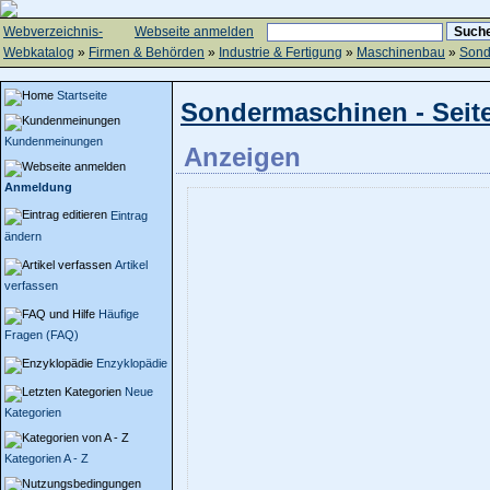
Webverzeichnis-
Webseite anmelden
Webkatalog
»
Firmen & Behörden
»
Industrie & Fertigung
»
Maschinenbau
»
Sond
Startseite
Sondermaschinen - Seite
Kundenmeinungen
Anzeigen
Anmeldung
Eintrag
ändern
Artikel
verfassen
Häufige
Fragen (FAQ)
Enzyklopädie
Neue
Kategorien
Kategorien A - Z