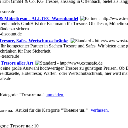
Eibi GmbH & Co. KG Tresore, ansässig in Offenbach, bietet als lang
resore.de
r & Möbeltresor - ALLTEC Warenhandel
handels GmbH ist der Fachmann für Tresore. Ob Tresor, Möbeltresor 
tände zu sichern.
-discount.de
Tresore, Safes, Wertschutzschränke
t Ihr kompetenter Partner in Sachen Tresore und Safes. Wir bieten ein
hränken für Ihre Sicherheit.
-tresore.de
Tresore aller Art
tet eine große Auswahl hochwertiger Tresore zu günstigen Preisen. Ob
Geldkasette, Hoteltresor, Waffen- oder Wertschutzschrank, hier wird ma
afe.de
Kategorie "
Tresore ua.
"
anmelden.
Artikel für die Kategorie
"Tresore ua."
verfassen.
gorie
Tresore ua.
: 10