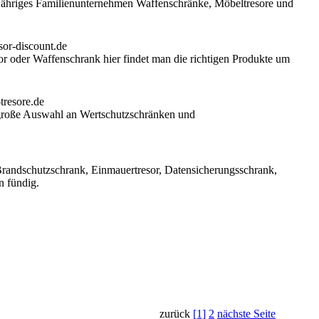
jähriges Familienunternehmen Waffenschränke, Möbeltresore und
oder Waffenschrank hier findet man die richtigen Produkte um
e große Auswahl an Wertschutzschränken und
 Brandschutzschrank, Einmauertresor, Datensicherungsschrank,
n fündig.
zurück
[1]
2
nächste Seite