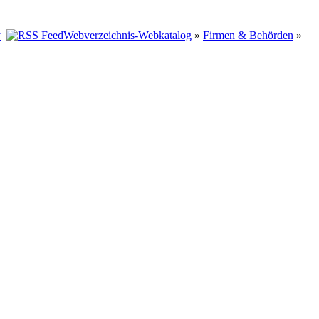
Webverzeichnis-Webkatalog
»
Firmen & Behörden
»