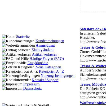
Safestore.de - 
In unserem Safest
Startseite
Hersteller.
Kundenmeinungen
http://www.safest
Anmeldung
Tresor & Gebrau
Eintrag ändern
Zirotec GmbH hat
Artikel verfassen
Dokumententresor
Häufige Fragen (FAQ)
http://www.zirote
Enzyklopädie
Tresor & Waffe
Neue Kategorien
Auf der Suche n
Kategorien A - Z
Sicherheitsanspr
Nutzungsbedingungen
http://www.tresor
Kontakt / Support
Impressum
Tresor, Möbelt
Datenschutz
Die Rehbein KG b
häufigsten gedec
http://www.rehbei
Waffenschränke,
Statistik