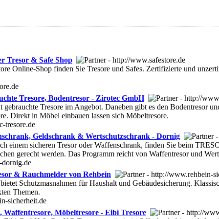
Der Tresor & Safe Shop
ore Online-Shop finden Sie Tresore und Safes. Zertifizierte und unzertif
ore.de
chte Tresore, Bodentresor - Zirotec GmbH
 gebrauchte Tresore im Angebot. Daneben gibt es den Bodentresor un
e. Direkt in Möbel einbauen lassen sich Möbeltresore.
c-tresore.de
nschrank, Geldschrank & Wertschutzschrank - Dornig
ach einem sicheren Tresor oder Waffenschrank, finden Sie beim TR
üchen gerecht werden. Das Programm reicht von Waffentresor und Wer
-dornig.de
resor & Rauchmelder von Rehbein
ietet Schutzmasnahmen für Haushalt und Gebäudesicherung. Klassisch
kten Themen.
n-sicherheit.de
 Waffentresore, Möbeltresore - Eibi Tresore