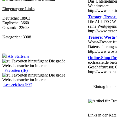
Das Unternehmen 
Wandtresore.
Eingetragene Links
http://www.eibi-t
Tresore, Treso
Deutsche: 18963
Die ALLTEC Waren
Englische: 3660
seine Wertgegens
Gesamt: 22623
http://www.tresor
Kategorien: 3908
Tresore: Wosta-
Wosta-Tresore is
Datensicherungssc
http://www.wosta
Als Startseite
Online-Shop für 
eXtrasafe.de bie
Geschäftstresor, 
Favoriten (IE)
http://www.extras
Lesezeichen (FF)
Eintrag in der 
Links in der Kate