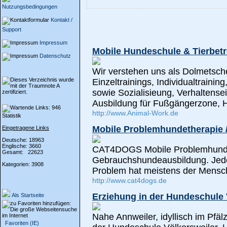
Nutzungsbedingungen
Kontakt /
Support
Impressum
Mobile Hundeschule & Tierbetr
Datenschutz
Wir verstehen uns als Dolmetsch
Einzeltrainings, Individualtrainin
sowie Sozialisieung, Verhaltens
Ausbildung für Fußgängerzone,
http://www.Animal-Work.de
Statistik
Mobile Problemhundetherapie 
Eingetragene Links
Deutsche: 18963
Englische: 3660
CAT4DOGS Mobile Problemhundet
Gesamt: 22623
Gebrauchshundeausbildung. Jed
Kategorien: 3908
Problem hat meistens der Mensch
http://www.cat4dogs.de
Erziehung in der Hundeschule 
Als Startseite
Nahe Annweiler, idyllisch im Pfäl
Favoriten (IE)