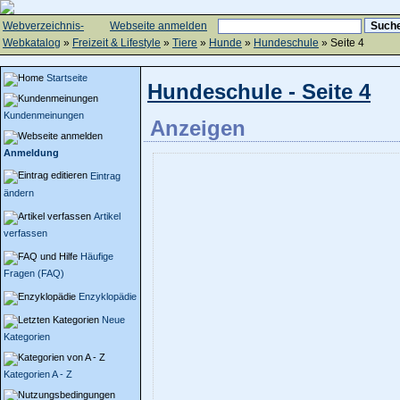
Webverzeichnis-
Webseite anmelden
Webkatalog
»
Freizeit & Lifestyle
»
Tiere
»
Hunde
»
Hundeschule
» Seite 4
Startseite
Hundeschule - Seite 4
Kundenmeinungen
Anzeigen
Anmeldung
Eintrag
ändern
Artikel
verfassen
Häufige
Fragen (FAQ)
Enzyklopädie
Neue
Kategorien
Kategorien A - Z