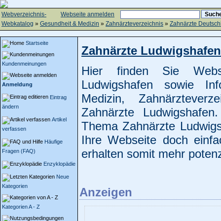
Webverzeichnis-
Webseite anmelden
Webkatalog
»
Gesundheit & Medizin
»
Zahnärzteverzeichnis
»
Zahnärzte Deutsch
Startseite
Zahnärzte Ludwigshafen
Kundenmeinungen
Hier finden Sie Web
Ludwigshafen sowie In
Anmeldung
Medizin, Zahnärzteverze
Eintrag
ändern
Zahnärzte Ludwigshafe
Artikel
Thema Zahnärzte Ludwigs
verfassen
Ihre Webseite doch einf
Häufige
erhalten somit mehr potenz
Fragen (FAQ)
Enzyklopädie
Neue
Kategorien
Anzeigen
Kategorien A - Z