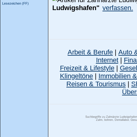
Lesezeichen (FF)
Ludwigshafen"
verfassen.
Arbeit & Berufe
|
Auto 
Internet
|
Fina
Freizeit & Lifestyle
|
Gesell
Klingeltöne
|
Immobilien 
Reisen & Tourismus
|
S
Über
Suchbegriffe zu Zahnärzte Ludwigshaf
Zahn, bohren, Dentallabor, Ges