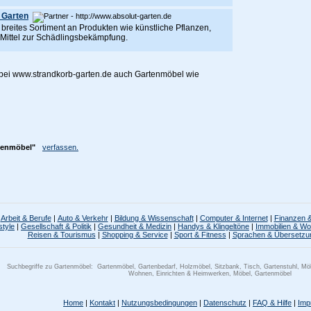
 Garten
breites Sortiment an Produkten wie künstliche Pflanzen,
 Mittel zur Schädlingsbekämpfung.
 bei www.strandkorb-garten.de auch Gartenmöbel wie
tenmöbel"
verfassen.
Arbeit & Berufe
|
Auto & Verkehr
|
Bildung & Wissenschaft
|
Computer & Internet
|
Finanzen &
style
|
Gesellschaft & Politik
|
Gesundheit & Medizin
|
Handys & Klingeltöne
|
Immobilien & W
Reisen & Tourismus
|
Shopping & Service
|
Sport & Fitness
|
Sprachen & Übersetzu
Suchbegriffe zu Gartenmöbel:
Gartenmöbel, Gartenbedarf, Holzmöbel, Sitzbank, Tisch, Gartenstuhl, Möb
Wohnen, Einrichten & Heimwerken, Möbel, Gartenmöbel
Home
|
Kontakt
|
Nutzungsbedingungen
|
Datenschutz
|
FAQ & Hilfe
|
Imp