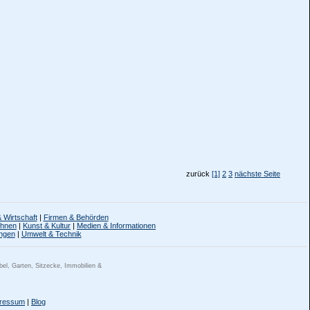
zurück
[1]
2
3
nächste Seite
 Wirtschaft
|
Firmen & Behörden
ohnen
|
Kunst & Kultur
|
Medien & Informationen
ngen
|
Umwelt & Technik
el, Garten, Sitzecke, Immobilien &
ressum
|
Blog