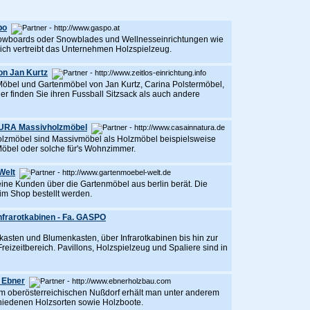
po
Snowboards oder Snowblades und Wellnesseinrichtungen wie
ich vertreibt das Unternehmen Holzspielzeug.
on Jan Kurtz
bel und Gartenmöbel von Jan Kurtz, Carina Polstermöbel,
 finden Sie ihren Fussball Sitzsack als auch andere
TURA Massivholzmöbel
zmöbel sind Massivmöbel als Holzmöbel beispielsweise
 Möbel oder solche für's Wohnzimmer.
Welt
seine Kunden über die Gartenmöbel aus berlin berät. Die
im Shop bestellt werden.
frarotkabinen - Fa. GASPO
ten und Blumenkasten, über Infrarotkabinen bis hin zur
reizeitbereich. Pavillons, Holzspielzeug und Spaliere sind in
 Ebner
 oberösterreichischen Nußdorf erhält man unter anderem
iedenen Holzsorten sowie Holzboote.