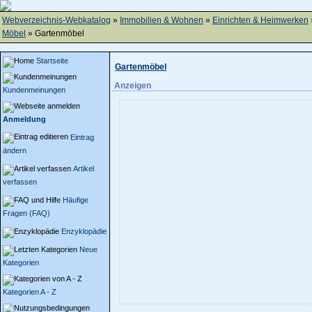
Webverzeichnis-Webkatalog
»
Immobilien & Wohnen
»
Einrichten & Heimwerken
Möbel
» Gartenmöbel
Startseite
Gartenmöbel
Anzeigen
Kundenmeinungen
Anmeldung
Eintrag
ändern
Artikel
verfassen
Häufige
Fragen (FAQ)
Enzyklopädie
Neue
Kategorien
Kategorien A - Z