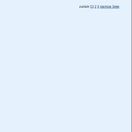
zurück
[1]
2
3
nächste Seite