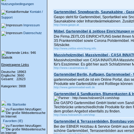
Nutzungsbedingungen
Kontakt /
Gartenmöbel, Snowboards, Saunakabine - Gas
Gaspo steht für Gartenmöbel, Sportartikel wie 
Support
Saunakabine oder Infrarotwärmekabinen. Zusätzl
Impressum
http://www.gaspo.at
Möbel, Gartenmöbel & zeitlose Einrichtungen v
Datenschutz
Die Firma ZEITLOS EINRICHTUNG bietet Ihnen Mö
3S Frankenmöbel sowie Corona Polstermöbel. Hier
Sitzsäcke.
http://www.zeitlos-einrichtung.info
Massivholzmöbel, Massivmöbel - CASA INNA
Statistik
Massivholzmöbel von CASA INNATURA Massivhol
für's Esszimmer. Es gibt hier auch Schlafzimmer
Eingetragene Links
http://www.casainnatura.de
Deutsche: 18963
Gartenmöbel Berlin, Auflagen, Gartenmoebel - 
Englische: 3660
Gesamt: 22623
gartenmoebel-welt.de ist ein Online Portal, das 
Produkte wie Gartenstühle und Rollliege können 
Kategorien: 3908
http://www.gartenmoebel-welt.de
Gartenmöbel & Sandkasten, Blumenkasten & In
Die GASPO Gartenmöbel GmbH bietet vom Sandkas
Als Startseite
Teichbrücke unterschiedlichste Produkte für den F
dem großen Angebot ebenfalls zu finden.
http://www.holzwert24.com/shop
Favoriten (IE)
Gartenmöbel & Terrassenböden, Bootsbau von
Bei der EBNER Holzbau & Service GmbH aus dem
schöne Gartenmöbel, Terrassenböden aus versch