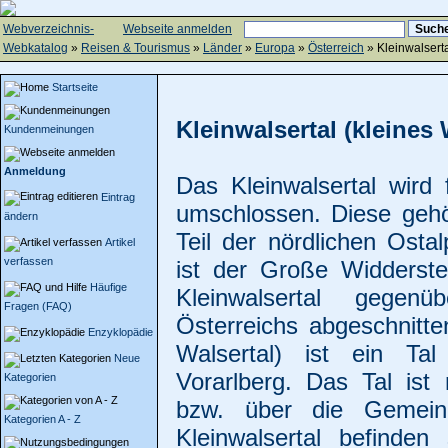
Webverzeichnis-
Webseite anmelden
Webkatalog
»
Reisen & Tourismus
»
Länder
»
Europa
»
Österreich
» Kleinwalsert
Startseite
Kleinwalsertal (kleines 
Kundenmeinungen
Anmeldung
Das Kleinwalsertal wird
Eintrag
umschlossen. Diese gehö
ändern
Teil der nördlichen Ost
Artikel
verfassen
ist der Große Widderste
Häufige
Kleinwalsertal gegen
Fragen (FAQ)
Österreichs abgeschnitte
Enzyklopädie
Walsertal) ist ein Tal
Neue
Vorarlberg. Das Tal ist
Kategorien
bzw. über die Gemein
Kategorien A - Z
Kleinwalsertal befinden 