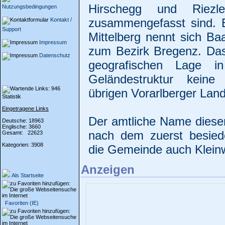
Hirschegg und Riezl
Nutzungsbedingungen
zusammengefasst sind. E
Kontakt /
Support
Mittelberg nennt sich Ba
Impressum
zum Bezirk Bregenz. Das 
Datenschutz
geografischen Lage i
Geländestruktur keine
übrigen Vorarlberger Lan
Statistik
Eingetragene Links
Der amtliche Name diese
Deutsche: 18963
Englische: 3660
nach dem zuerst besiede
Gesamt: 22623
Kategorien: 3908
die Gemeinde auch Kleinw
Anzeigen
Als Startseite
Favoriten (IE)