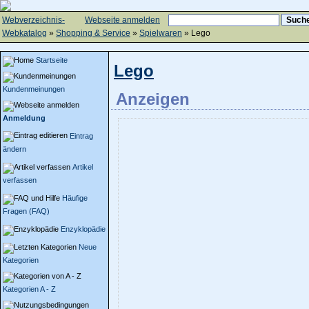
Webverzeichnis-
Webseite anmelden
Webkatalog
»
Shopping & Service
»
Spielwaren
» Lego
Startseite
Lego
Kundenmeinungen
Anzeigen
Anmeldung
Eintrag
ändern
Artikel
verfassen
Häufige
Fragen (FAQ)
Enzyklopädie
Neue
Kategorien
Kategorien A - Z